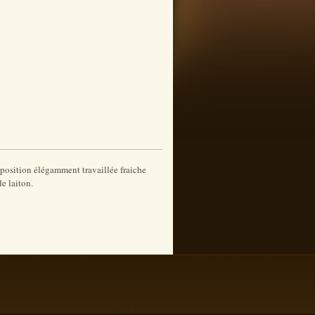
position élégamment travaillée fraiche
e laiton.