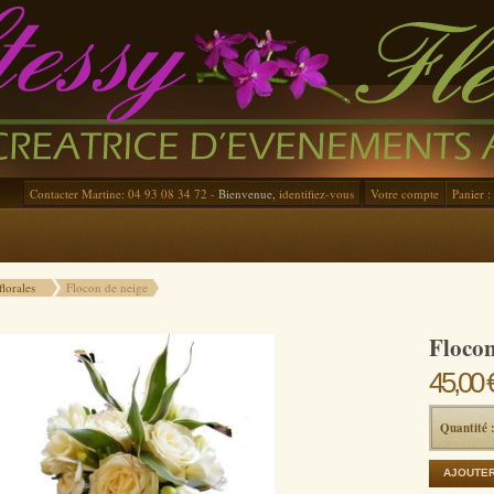
Contacter Martine: 04 93 08 34 72 -
Bienvenue,
identifiez-vous
Votre compte
Panier :
lorales
Flocon de neige
Flocon
45,00 
Quantité 