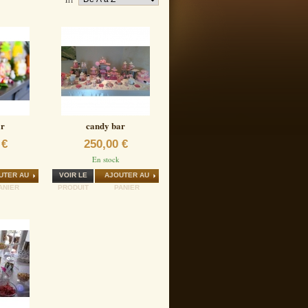
ar
candy bar
 €
250,00 €
En stock
UTER AU
VOIR LE
AJOUTER AU
ANIER
PRODUIT
PANIER