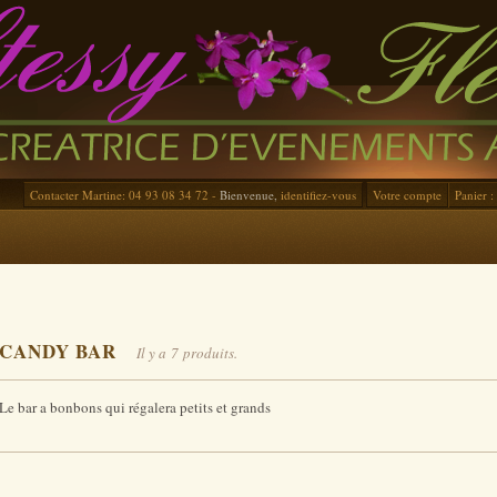
Contacter Martine: 04 93 08 34 72 -
Bienvenue,
identifiez-vous
Votre compte
Panier :
CANDY BAR
Il y a 7 produits.
Le bar a bonbons qui régalera petits et grands