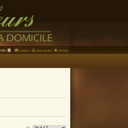
contact
plan du site
favoris
vide
Tri