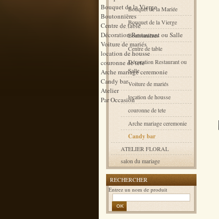
Bouquet de la Vierge
Bouquet de la Mariée
Boutonnières
Bouquet de la Vierge
Centre de table
Décoration Restaurant ou Salle
Boutonnières
Voiture de mariés
Centre de table
location de housse
Décoration Restaurant ou
couronne de tete
Salle
Arche mariage ceremonie
Candy bar
Voiture de mariés
Atelier
location de housse
Par Occasion
couronne de tete
Arche mariage ceremonie
Candy bar
ATELIER FLORAL
salon du mariage
RECHERCHER
Entrez un nom de produit